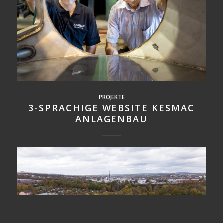
PROJEKTE
WEBSITE UND KOMMUNIKATION
PROJEKTE
3-SPRACHIGE WEBSITE KESMAC
FIRMA MARS ORBITER
ANLAGENBAU